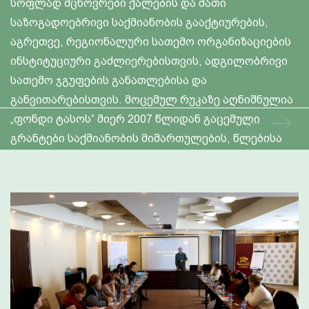
გაძლიერების პროექტის“ ფარგლებში, ჩოხატაურის
რაიონის სოფლებში - ქვენობანსა და ბუკნარში
ჩამოყალიბებულ ქალთა თვითდახმარების ჯგუფებს
გაეროს ქალთა ორგანიზაციის წარმომადგენელი
საქართველოში, კაორი იშიკავა, ნორვეგიის
სამეფოს საგანგებო და სრულუფლებიანი ელჩი
საქართველოში, ბერგლიოტ ჰოვლანდი, დანიის
19 სექტემბერი, 2024
ელჩის, ანე ტოფტ სორენსენის წარმომადგენელი,
მედეა გეგეჭკორი და პროკრედიტ ბანკის
დირექტორი, ზეინაბ ლომაშვილი ეწვივნენ.