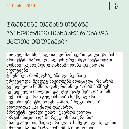
01 მაისი, 2024
ტრენინგი თემაზე თემაზე
“გენდერული თანასწორობა და
ქალთა უფლებები”
პირველ
მაისს
, "
ქალთა
ეკონომიკური
გაძლიერების
"
პროექტში
ჩართულ
ქალებს
ტრენინგი
ჩაუტარდათ
თემაზე
“
გენდერული
თანასწორობა
და
ქალთა
უფლებები
”
.
ტრენინგი
,
რომელსაც
ანა
ლობჟანიძე
უძღვებოდა
,
შემდეგ
საკითხებს
მოიცავდა
:
Რ
ა
არის
გენდერული
ნიშნით
დისკრიმინაცია
,
რას
ნიშნავს
გენდერული
როლები
და
სტერეოტიპები
,
რა
არის
სექსიზმი
და
რას
გულისხმობს
სექსუალური
შევიწროება
.
ტრენინგს
,
ჯამში
, 5
რეგიონის
16
სოფლიდან
124
ქალი
დაესწრო
.
პროექტს
„
ფონდი
ტასო
“
გაეროს
ქალთა
ორგანიზაციის
და
ნორვეგიის
მთავრობის
მხარდაჭერით
,
შიდა
ქართლის
,
სამეგრელოს
,
გურიის
,
იმერეთისა
და
რაჭა
-
ლეჩხუმის
რეგიონებში